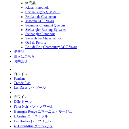
終売品
Kluser Pinot noir
Cécilia B.セシリア ベー
Fendant de Chamoson
Mascato AOC Valais
Secundus Charmont Quercus
Steibangler Riesling-Sylvaner
Steibangler Pinot noir
Steischleifer Marechal Foch
Oeil de Perdrix
Brut de Brut,Chardonnay AOC Valais
贈答品
購入はこちら
お問合せ
白ワイン
Fendant
Cret de Plan
Les Dares レ・ダール
赤ワイン
Dôle ドール
Pinot Noir ピノ・ノワール
Humagne Rouge ユマーニュ・ルージュ
L'Austral ローストラル
Les Brûlées レ・ブリュレ
43 Grand-Rue グラン-リュ