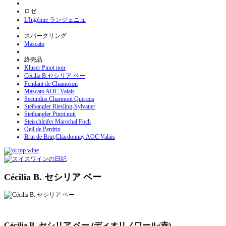
ロゼ
L'Ingénue ランジェニュ
スパークリング
Mascato
終売品
Kluser Pinot noir
Cécilia B.セシリア ベー
Fendant de Chamoson
Mascato AOC Valais
Secundus Charmont Quercus
Steibangler Riesling-Sylvaner
Steibangler Pinot noir
Steischleifer Marechal Foch
Oeil de Perdrix
Brut de Brut,Chardonnay AOC Valais
Cécilia B. セシリア ベー
Cécilia B. セシリア ベー (ディオリノワール/赤)