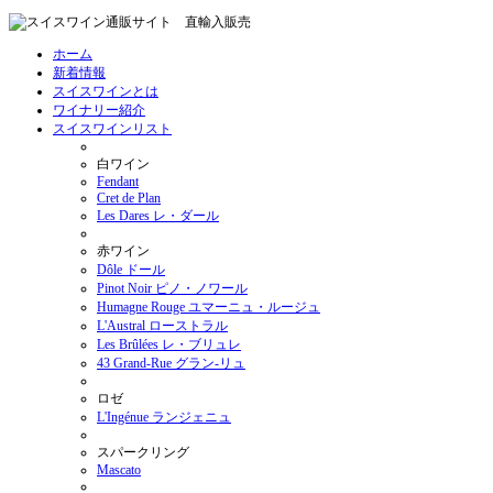
ホーム
新着情報
スイスワインとは
ワイナリー紹介
スイスワインリスト
白ワイン
Fendant
Cret de Plan
Les Dares レ・ダール
赤ワイン
Dôle ドール
Pinot Noir ピノ・ノワール
Humagne Rouge ユマーニュ・ルージュ
L'Austral ローストラル
Les Brûlées レ・ブリュレ
43 Grand-Rue グラン-リュ
ロゼ
L'Ingénue ランジェニュ
スパークリング
Mascato