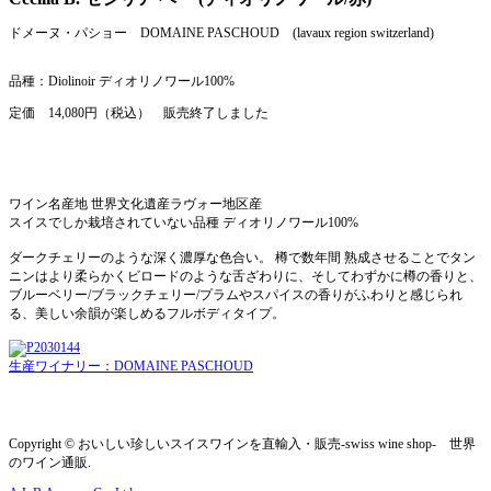
ドメーヌ・パショー DOMAINE PASCHOUD (lavaux region switzerland)
品種：Diolinoir ディオリノワール100%
定価 14,080円（税込） 販売終了しました
ワイン名産地 世界文化遺産ラヴォー地区産
スイスでしか栽培されていない品種 ディオリノワール100%
ダークチェリーのような深く濃厚な色合い。 樽で数年間 熟成させることでタン
ニンはより柔らかくビロードのような舌ざわりに、そしてわずかに樽の香りと、
ブルーベリー/ブラックチェリー/プラムやスパイスの香りがふわりと感じられ
る、美しい余韻が楽しめるフルボディタイプ。
生産ワイナリー：DOMAINE PASCHOUD
Copyright © おいしい珍しいスイスワインを直輸入・販売-swiss wine shop- 世界
のワイン通販.