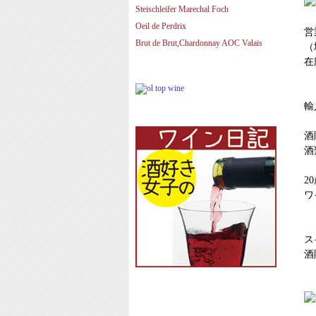
Steischleifer Marechal Foch
Oeil de Perdrix
営
Brut de Brut,Chardonnay AOC Valais
（
在
輸
酒
酒
2
ワ
ス
酒