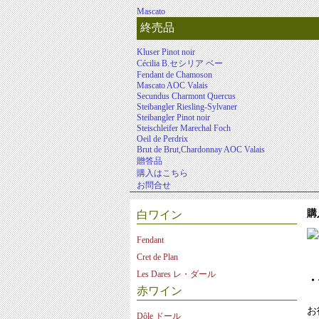
Mascato
終売品
Kluser Pinot noir
Cécilia B.セシリア ベー
Fendant de Chamoson
Mascato AOC Valais
Secundus Charmont Quercus
Steibangler Riesling-Sylvaner
Steibangler Pinot noir
Steischleifer Marechal Foch
Oeil de Perdrix
Brut de Brut,Chardonnay AOC Valais
贈答品
購入はこちら
お問合せ
購
白ワイン
Fendant
Cret de Plan
Les Dares レ・ダール
・
赤ワイン
お
Dôle ドール