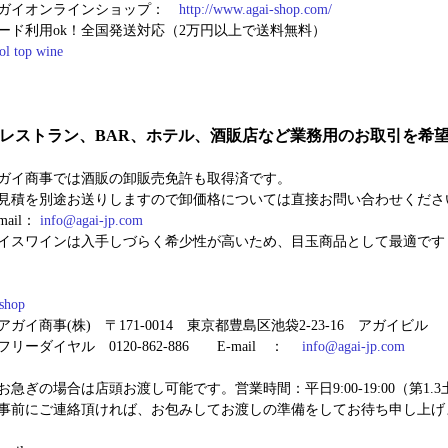
ガイオンラインショップ：
http://www.agai-shop.com/
ード利用ok
！全国発送対応（2万円以上で送料無料）
レストラン、BAR、ホテル、酒販店など業務用のお取引を希
ガイ商事では酒販の卸販売免許も取得済です。
見積を別途お送りしますので卸価格については直接お問い合わせくださ
mail：
info@agai-jp.com
イスワインは入手しづらく希少性が高いため、目玉商品として最適です
ガイ商事(株)
〒171-0014 東京都豊島区池袋2-23-16 アガイビル
フリーダイヤル
0120-862-886
E-mail ：
info@agai-jp.com
急ぎの場合は店頭お渡し可能です。営業時間：平日9:00-19:00（第1.3土曜9:
前にご連絡頂ければ、お包みしてお渡しの準備をしてお待ち申し上げ