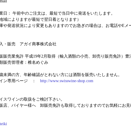
業日： 午前中のご注文は、最短で当日中に発送をいたします。
地域によりますが最短で翌日着となります）
庫や発送状況により変更もありますのでお急ぎの場合は、お電話やEメ
入・販売 アガイ商事株式会社
販販売業免許 平成19年2月取得（輸入酒類の小売、卸売り販売免許）豊法2029
類販売管理者：椎名めぐみ
0歳未満の方、年齢確認がとれない方には酒類を販売いたしません。
イン専用ページ ：
http://www.swisswine-shop.com
イスワインの取扱をご検討下さい。
販店、バイヤー様へ 卸販売免許も取得しておりますのでお気軽にお見