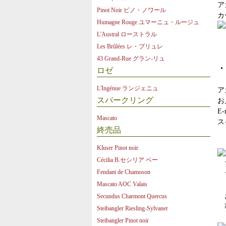
ア
Pinot Noir ピノ・ノワール
カ
Humagne Rouge ユマーニュ・ルージュ
L'Austral ローストラル
Les Brûlées レ・ブリュレ
43 Grand-Rue グラン-リュ
・
ロゼ
L'Ingénue ランジェニュ
ア
スパークリング
お
E-
Mascato
ス
終売品
Kluser Pinot noir
Cécilia B.セシリア ベー
ア
Fendant de Chamoson
Mascato AOC Valais
お
Secundus Charmont Quercus
事
Steibangler Riesling-Sylvaner
Steibangler Pinot noir