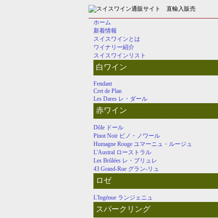
ホーム
新着情報
スイスワインとは
ワイナリー紹介
スイスワインリスト
白ワイン
Fendant
Cret de Plan
Les Dares レ・ダール
赤ワイン
Dôle ドール
Pinot Noir ピノ・ノワール
Humagne Rouge ユマーニュ・ルージュ
L'Austral ローストラル
Les Brûlées レ・ブリュレ
43 Grand-Rue グラン-リュ
ロゼ
L'Ingénue ランジェニュ
スパークリング